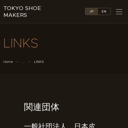
TOKYO SHOE
JP
EN
MAKERS
TOKYO SHOE MAKERS
ABOUT
LINKS
COMPANY LIST
COLLECTIONS
NEWS
Home
...
LINKS
LINKS
FEATURES
CONTACT
関連団体
一般社団法人 日本皮