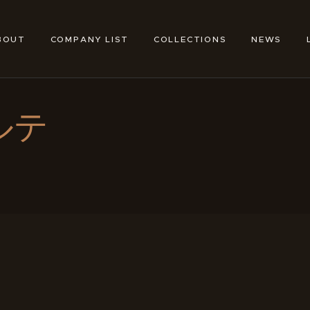
ABOUT
COMPANY LIST
BOUT
COMPANY LIST
COLLECTIONS
NEWS
TOKYO SHOE MAKERS
COLLECTIONS
NEWS
ルテ
LINKS
FEATURES
CONTACT