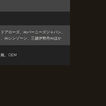
ッドアローズ、㈱バーニーズジャパン、
ト、㈱シンゾーン、三越伊勢丹㈱ほか
靴、OEM