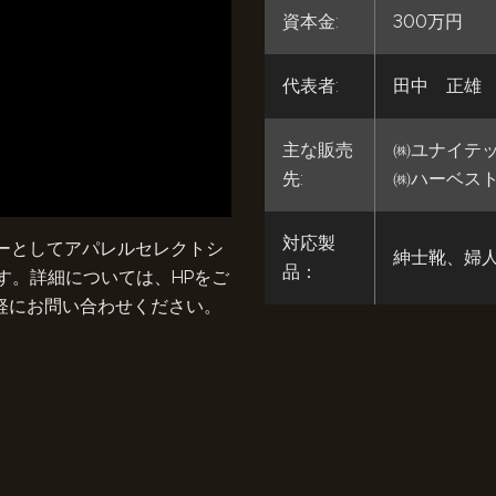
資本金:
300万円
代表者:
田中 正雄
主な販売
㈱ユナイテ
先:
㈱ハーベス
対応製
トーとしてアパレルセレクトシ
紳士靴、婦人
品：
す。詳細については、HPをご
軽にお問い合わせください。