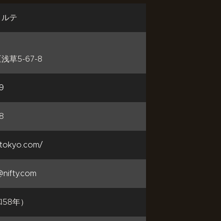
コルテ
草5-67-8
9
8
otokyo.com/
nifty.com
和58年）