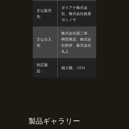
ダイアナ株式会
主な販売
社、株式会社銀座
先:
ヨシノヤ
株式会社新二幸、
主な仕入
桝田商店、株式会
先:
社村井、株式会社
丸上
対応製
婦人靴、OEM
品：
製品ギャラリー