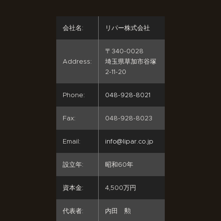
会社名:
リパー株式会社
〒340-0028
Address:
埼玉県草加市谷塚
2-11-20
Phone:
048-928-8021
Fax:
048-928-8023
Email:
info@lipar.co.jp
設立年:
昭和60年
資本金:
4,500万円
代表者:
内田 勲