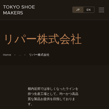
TOKYO SHOE
JP
EN
MAKERS
TOKYO SHOE MAKERS
ABOUT
リパー株式会社
COMPANY LIST
COLLECTIONS
NEWS
Home
...
リパー株式会社
LINKS
FEATURES
CONTACT
都内近郊では珍しくなったラインを
持つ生産工場として。均一かつ高品
質な製品お提供を目指しておりま
す。