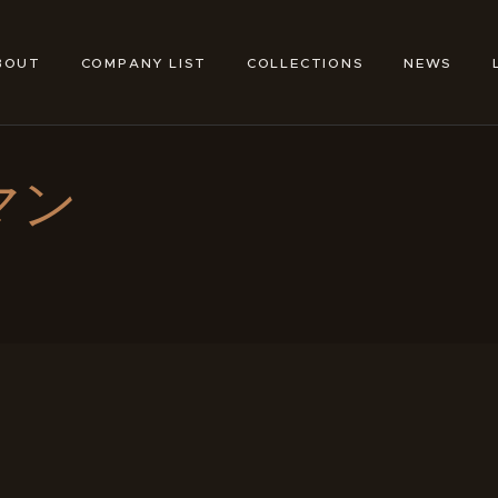
ABOUT
COMPANY LIST
BOUT
COMPANY LIST
COLLECTIONS
NEWS
TOKYO SHOE MAKERS
COLLECTIONS
NEWS
マン
LINKS
FEATURES
CONTACT