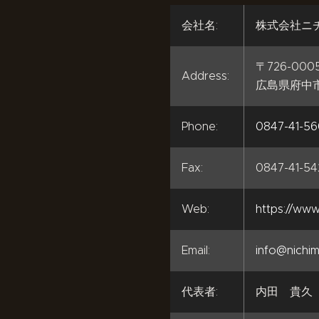
会社名:
株式会社ニ
〒726-000
Address:
広島県府中市
Phone:
0847-41-5
Fax:
0847-41-5
Web:
https://www
Email:
info@nichi
代表者:
内田 貴久