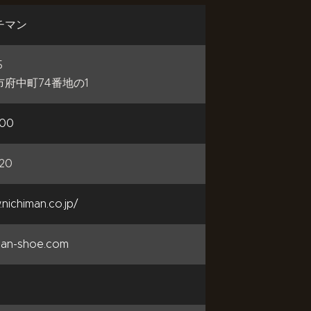
チマン
5
府中町74番地の1
600
420
.nichiman.co.jp/
man-shoe.com