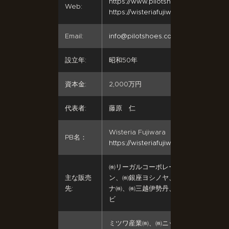
https://www.pilotshoes.co.jp
Web:
https://wisteriafujiwara.jp/
Email:
info@pilotshoes.co.jp
設立年:
昭和50年
資本金:
2,000万円
代表者:
藤原 仁
Wisteria Fujiwara
PB名：
https://wisteriafujiwara.jp
㈱リーガルコーポレーショ
主な販売
ン、㈱銀座ヨシノヤ、ダイア
先:
ナ㈱、㈱三越伊勢丹、㈱ワザ
ビ
ミツワ産業㈱、㈱ニッピフジ