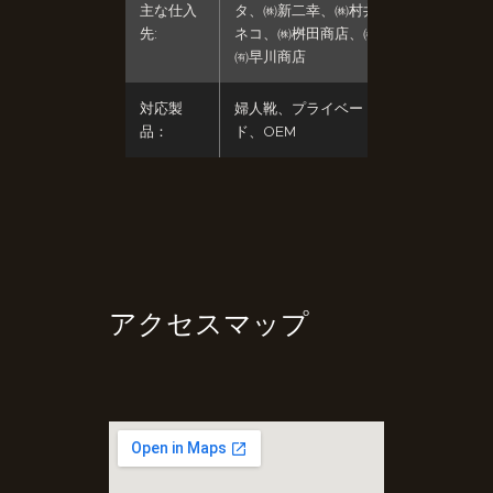
主な仕入
タ、㈱新二幸、㈱村井、㈱カ
先:
ネコ、㈱桝田商店、㈱松居、
㈲早川商店
対応製
婦人靴、プライベートブラン
品：
ド、OEM
アクセスマップ