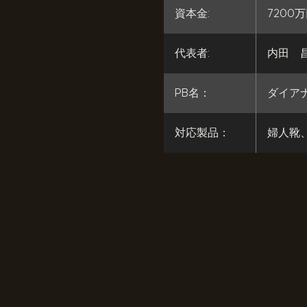
資本金:
7200
代表者:
内田 
PB名：
ダイア
対応製品：
婦人靴