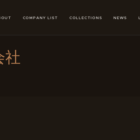
ABOUT
COMPANY LIST
BOUT
COMPANY LIST
COLLECTIONS
NEWS
TOKYO SHOE MAKERS
COLLECTIONS
NEWS
会社
LINKS
FEATURES
CONTACT