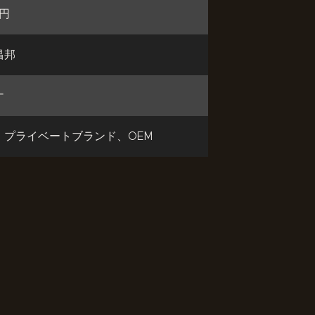
万円
昌邦
ナ
、プライベートブランド、OEM