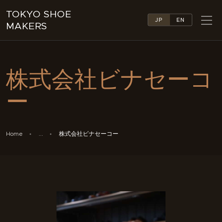
TOKYO SHOE
JP
EN
MAKERS
TOKYO SHOE MAKERS
ABOUT
株式会社ビナセーコ
COMPANY LIST
COLLECTIONS
ー
NEWS
LINKS
FEATURES
Home
...
株式会社ビナセーコー
CONTACT