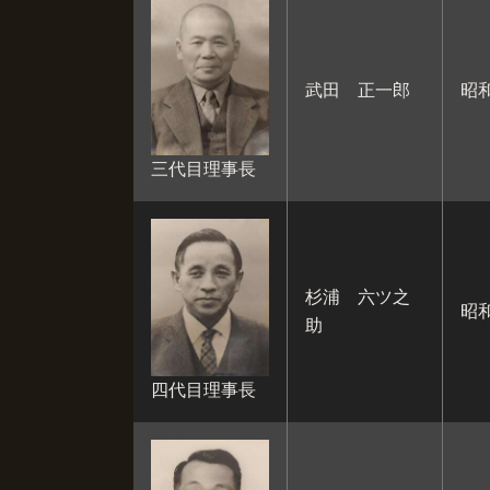
武田 正一郎
昭和
三代目理事長
杉浦 六ツ之
昭和
助
四代目理事長