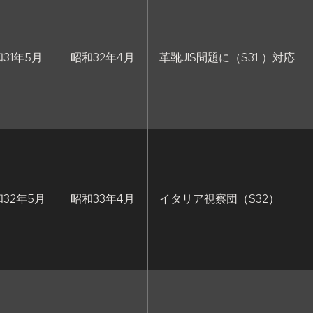
31年5月
昭和32年4月
革靴JIS問題に（S31 ）対応
32年5月
昭和33年4月
イタリア視察団（S32）