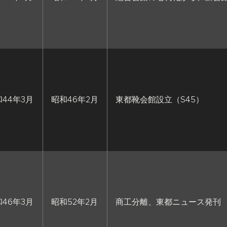
44年3月
昭和46年2月
東都靴会館設立（S45）
46年3月
昭和52年2月
商工分離、東都ニュース発刊