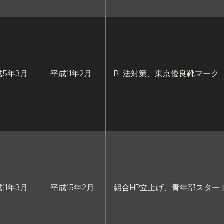
成5年3月
平成11年2月
PL法対策、東京優良靴マーク
11年3月
平成15年2月
組合HP立上げ、青年部スター