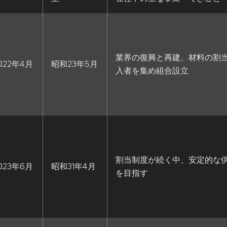
業界の復興と再建、材料の割当
22年4月
昭和23年5月
入者を集め組合設立
割当制度が続く中、安定的な
23年6月
昭和31年4月
を目指す