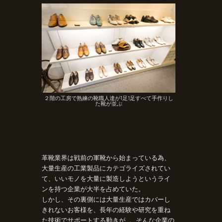
２階の工房で熟練の靴職人達が1足1足すべて手作りし
た靴が並ぶ
革靴業界は戦前の軍靴から始まっている為、
大量生産の工業製品にカテゴライズされてい
て、いいモノを大量に製造しようというライ
ンを持つ企業が大半を占めていた。
しかし、その裏側には大量生産ではカバーし
きれないお客様を、長年の経験や研究を重ね
た技術でサポートする動きが…。そんな企業の