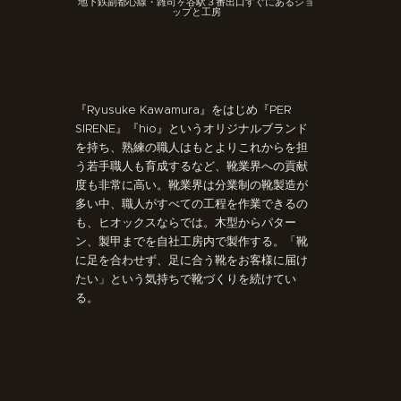
地下鉄副都心線・雑司ヶ谷駅３番出口すぐにあるショ
ップと工房
『Ryusuke Kawamura』をはじめ『PER
SIRENE』『hio』というオリジナルブランド
を持ち、熟練の職人はもとよりこれからを担
う若手職人も育成するなど、靴業界への貢献
度も非常に高い。靴業界は分業制の靴製造が
多い中、職人がすべての工程を作業できるの
も、ヒオックスならでは。木型からパター
ン、製甲までを自社工房内で製作する。「靴
に足を合わせず、足に合う靴をお客様に届け
たい」という気持ちで靴づくりを続けてい
る。