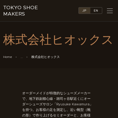
TOKYO SHOE
JP
EN
MAKERS
TOKYO SHOE MAKERS
ABOUT
株式会社ヒオックス
COMPANY LIST
COLLECTIONS
NEWS
Home
...
株式会社ヒオックス
LINKS
FEATURES
CONTACT
オーダーメイドが特徴的なシューズメーカー
で、地下鉄副都心線・雑司ヶ谷駅近くにオー
ダーシューズサロン「Ryusuke Kawamura」
を持つ。お客様の足を測定し、近い靴型（靴
の形）で作り上げるセミオーダーと、お客様