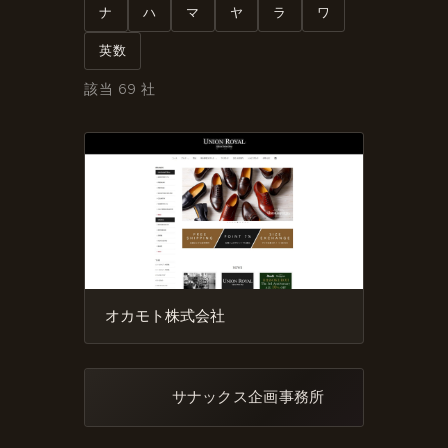
ナ
ハ
マ
ヤ
ラ
ワ
英数
該当 69 社
オカモト株式会社
サナックス企画事務所