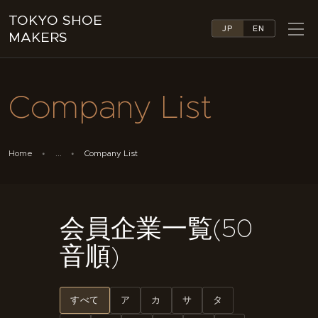
TOKYO SHOE
JP
EN
MAKERS
TOKYO SHOE MAKERS
ABOUT
Company List
COMPANY LIST
COLLECTIONS
NEWS
Home
...
Company List
LINKS
FEATURES
CONTACT
会員企業一覧(50
音順)
すべて
ア
カ
サ
タ