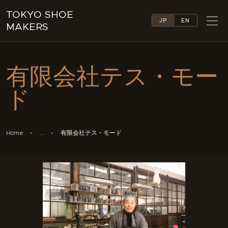
TOKYO SHOE
JP
EN
MAKERS
TOKYO SHOE MAKERS
ABOUT
有限会社テス・モー
COMPANY LIST
COLLECTIONS
ド
NEWS
LINKS
FEATURES
Home
...
有限会社テス・モード
CONTACT