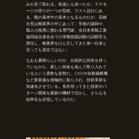
みが見て取れる。前途にも述べたが、テスモ
ードの売りの一つが型紙、ラスト設計にあ
る。靴の基本中の基本となるものだが、高橋
社長は靴業界の中にあって、学校の講師や、
職人の指導に携わる専門家。全日本革靴工業
協同組合連合会での革靴技能試験の試験官も
歴任し、靴業界をけん引してきた第一任者と
言っても過言ではない。
なおも素晴らしいのが、伝統的な技術を持っ
ていながら、新しい技術も進んで取り入れて
いるという柔軟な姿勢だ。CADや自動裁断機
など新装備を積極的に取り入れ、技術革新を
加速化させている。長年培ってきた技術やパ
ターン開発を最新の機材で活かし、さらなる
効率化を目指しているのだ。