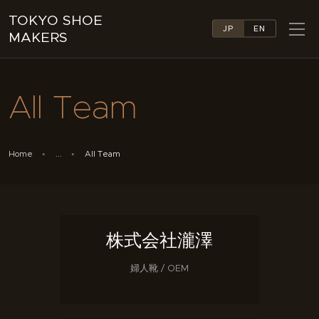
TOKYO SHOE
JP
EN
MAKERS
TOKYO SHOE MAKERS
ABOUT
All Team
COMPANY LIST
COLLECTIONS
NEWS
Home
...
All Team
LINKS
FEATURES
CONTACT
株式会社瀧澤
婦人靴 / OEM