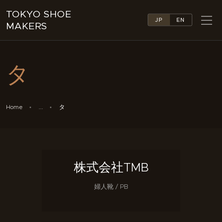
TOKYO SHOE
JP
EN
MAKERS
TOKYO SHOE MAKERS
ABOUT
タ
COMPANY LIST
COLLECTIONS
NEWS
Home
...
タ
LINKS
FEATURES
CONTACT
株式会社TMB
婦人靴 / PB