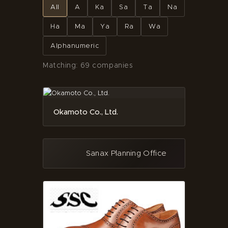
All
A
Ka
Sa
Ta
Na
Ha
Ma
Ya
Ra
Wa
Alphanumeric
Matching: 69 companies
Okamoto Co., Ltd.
Sanax Planning Office