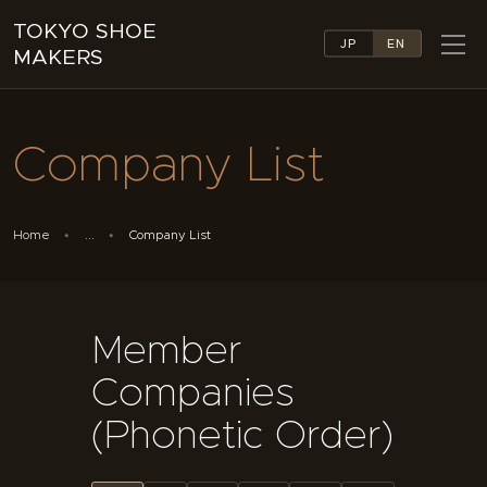
TOKYO SHOE
JP
EN
MAKERS
TOKYO SHOE MAKERS
ABOUT
Company List
COMPANY LIST
COLLECTIONS
NEWS
Home
...
Company List
LINKS
FEATURES
CONTACT
Member
Companies
(Phonetic Order)