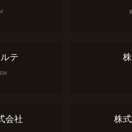
M
コルテ
株
OEM
式会社
株式