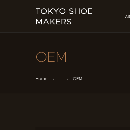
TOKYO SHOE
A
MAKERS
OEM
Home
...
OEM