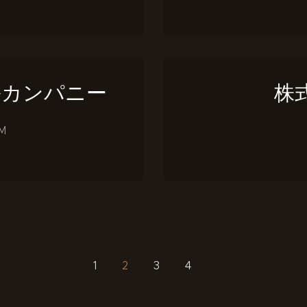
ルカンパニー
株
M
PAGE
1
PAGE
2
PAGE
3
PAGE
4