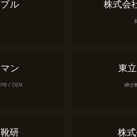
ーブル
株式会
チマン
東立
PB / OEM
紳士靴 
京靴研
株式